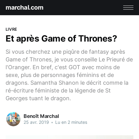
marchal.com
LIVRE
Et après Game of Thrones?
Si vous cherchez une piqûre de fantasy après
Game of Thrones, je vous conseille Le Prieuré de
l'Oranger. En bref, c'est GOT avec moins de
sexe, plus de personnages féminins et de
dragons. Samantha Shanon le décrit comme la
ré-écriture féministe de la légende de St
Georges tuant le dragon.
Benoît Marchal
25 avr. 2019
•
Lu en 2 minutes