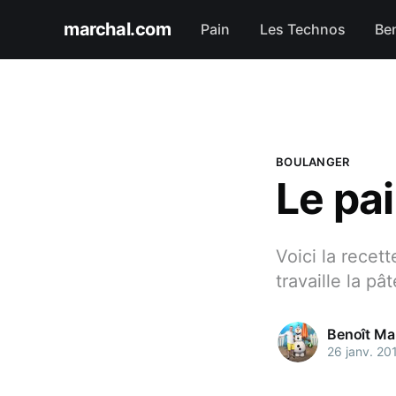
marchal.com
Pain
Les Technos
Be
BOULANGER
Le pa
Voici la recet
travaille la p
Benoît Ma
26 janv. 20