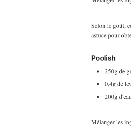
Mélanger les ing
Selon le goût, c
astuce pour obt
Poolish
250g de gr
0,4g de le
200g d'ea
Mélanger les ing