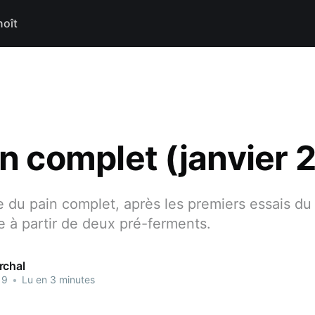
noît
in complet (janvier 
te du pain complet, après les premiers essais du
âte à partir de deux pré-ferments.
rchal
19
•
Lu en 3 minutes