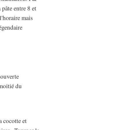
 pâte entre 8 et
l'horaire mais
égendaire
couverte
moitié du
a cocotte et