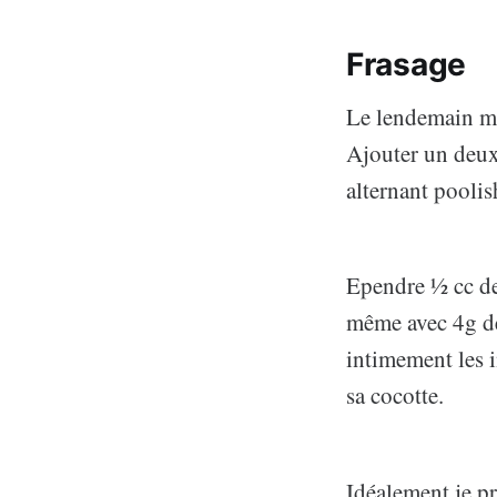
Frasage
Le lendemain ma
Ajouter un deux
alternant poolis
Ependre ½ cc de 
même avec 4g de 
intimement les i
sa cocotte.
Idéalement je pr