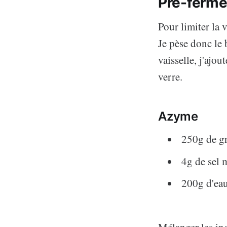
Pré-ferme
Pour limiter la 
Je pèse donc le 
vaisselle, j'ajou
verre.
Azyme
250g de gr
4g de sel m
200g d'ea